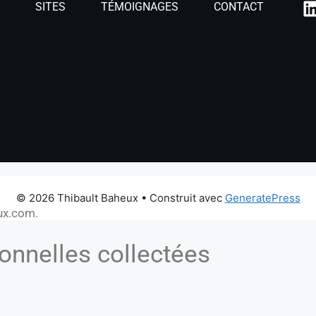
S
SITES
TÉMOIGNAGES
CONTACT
© 2026 Thibault Baheux
• Construit avec
GeneratePress
eux.com.
onnelles collectées